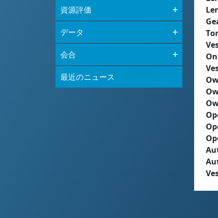
資源評価
Le
Ge
データ
To
Ves
会合
On
Ves
最近のニュース
Ow
Ow
Ow
Op
Op
Op
Aut
Au
Ves