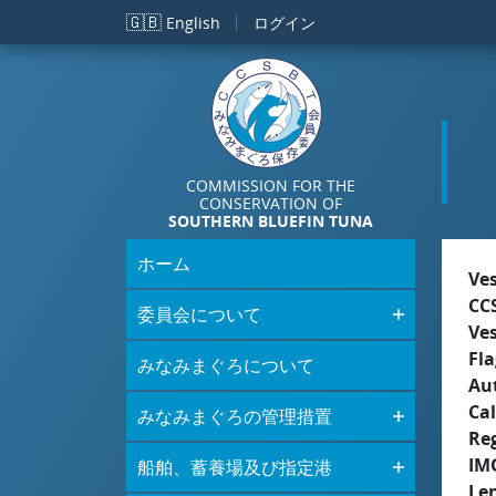
メインコンテンツに移動
🇬🇧
English
ログイン
COMMISSION FOR THE
CONSERVATION OF
SOUTHERN BLUEFIN TUNA
ホーム
Ve
CC
委員会について
Ve
Fla
みなみまぐろについて
Aut
Cal
みなみまぐろの管理措置
Re
IM
船舶、蓄養場及び指定港
Le