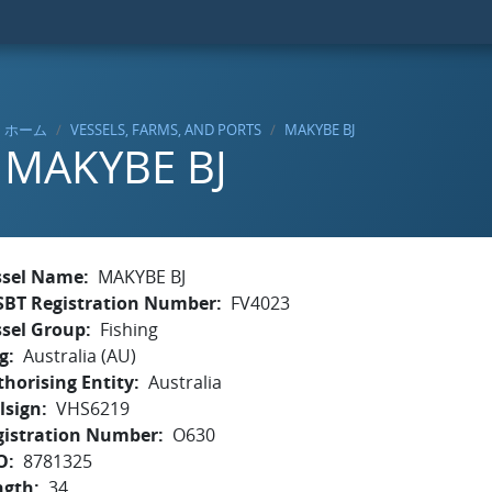
ホーム
VESSELS, FARMS, AND PORTS
MAKYBE BJ
MAKYBE BJ
ssel Name
MAKYBE BJ
SBT Registration Number
FV4023
ssel Group
Fishing
g
Australia (AU)
horising Entity
Australia
lsign
VHS6219
gistration Number
O630
O
8781325
ngth
34