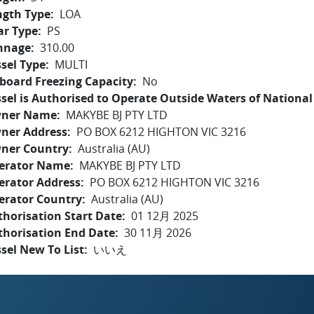
ngth Type
LOA
ar Type
PS
nnage
310.00
sel Type
MULTI
board Freezing Capacity
No
sel is Authorised to Operate Outside Waters of National 
ner Name
MAKYBE BJ PTY LTD
ner Address
PO BOX 6212 HIGHTON VIC 3216
ner Country
Australia (AU)
erator Name
MAKYBE BJ PTY LTD
erator Address
PO BOX 6212 HIGHTON VIC 3216
erator Country
Australia (AU)
horisation Start Date
01 12月 2025
thorisation End Date
30 11月 2026
sel New To List
いいえ