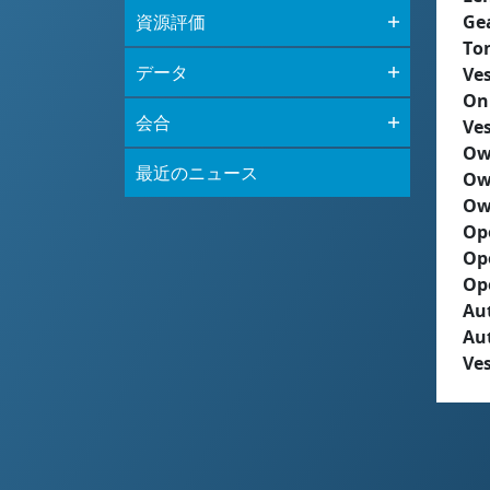
資源評価
Ge
To
データ
Ves
On
会合
Ves
Ow
最近のニュース
Ow
Ow
Op
Op
Op
Aut
Au
Ves