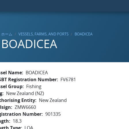
ホーム
VESSELS, FARMS, AND PORTS
BOADICEA
BOADICEA
ssel Name
BOADICEA
SBT Registration Number
FV6781
ssel Group
Fishing
g
New Zealand (NZ)
horising Entity
New Zealand
lsign
ZMW6660
gistration Number
901335
ngth
18.3
ngth Type
LOA