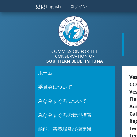
メインコンテンツに移動
🇬🇧
English
ログイン
COMMISSION FOR THE
CONSERVATION OF
SOUTHERN BLUEFIN TUNA
ホーム
Ve
CC
委員会について
Ve
Fla
みなみまぐろについて
Aut
Cal
みなみまぐろの管理措置
Re
Le
船舶、蓄養場及び指定港
Le