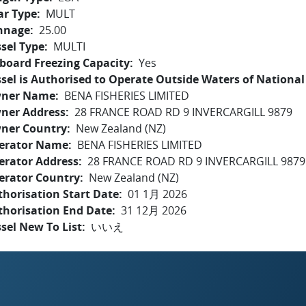
ar Type
MULT
nnage
25.00
sel Type
MULTI
board Freezing Capacity
Yes
sel is Authorised to Operate Outside Waters of National 
ner Name
BENA FISHERIES LIMITED
ner Address
28 FRANCE ROAD RD 9 INVERCARGILL 9879
ner Country
New Zealand (NZ)
erator Name
BENA FISHERIES LIMITED
erator Address
28 FRANCE ROAD RD 9 INVERCARGILL 9879
erator Country
New Zealand (NZ)
horisation Start Date
01 1月 2026
thorisation End Date
31 12月 2026
sel New To List
いいえ